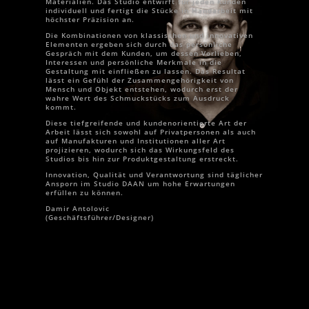
Materialien. Das Studio entwirft für jeden Kunden
individuell und fertigt die Stücke in Handarbeit mit
höchster Präzision an.
Die Kombinationen von klassischen und innovativen
Elementen ergeben sich durch das persönliche
Gespräch mit dem Kunden, um dessen Vorlieben,
Interessen und persönliche Merkmale in die
Gestaltung mit einfließen zu lassen. Das Resultat
lässt ein Gefühl der Zusammengehörigkeit von
Mensch und Objekt entstehen, wodurch erst der
wahre Wert des Schmuckstücks zum Ausdruck
kommt.
Diese tiefgreifende und kundenorientierte Art der
Arbeit lässt sich sowohl auf Privatpersonen als auch
auf Manufakturen und Institutionen aller Art
projizieren, wodurch sich das Wirkungsfeld des
Studios bis hin zur Produktgestaltung erstreckt.
Innovation, Qualität und Verantwortung sind täglicher
Ansporn im Studio DAAN um hohe Erwartungen
erfüllen zu können.
Damir Antolovic
(Geschäftsführer/Designer)